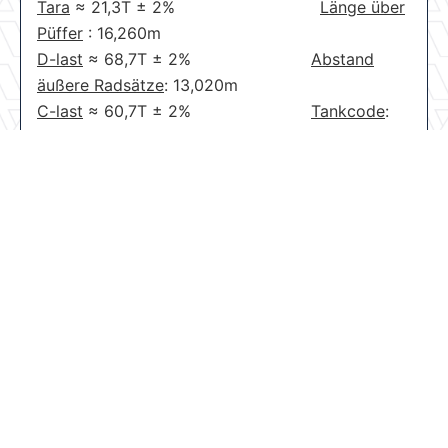
Tara
≈
21,3T
±
2%
Länge über
Püffer
: 16,260m
D-last
≈
68,7T
±
2%
Abstand
äußere Radsätze
: 13,020m
C-last
≈
60,7T
±
2%
Tankcode
:
L4BH