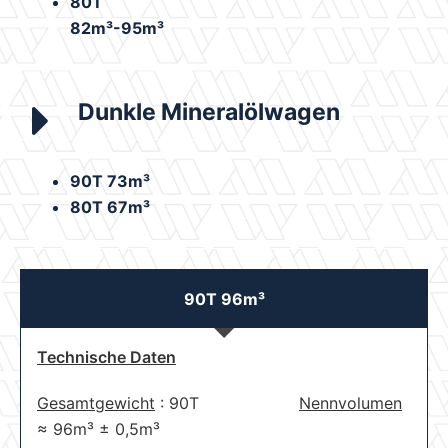
80T
82m³-95m³
Dunkle Mineralölwagen
90T 73m³
80T 67m³
90T 96m³
Technische Daten
Gesamtgewicht
: 90T
Nennvolumen
≈
96m³
±
0,5m³