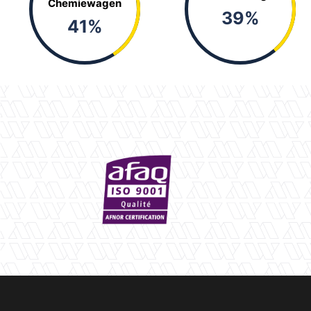
Chemiewagen
39
%
41
%