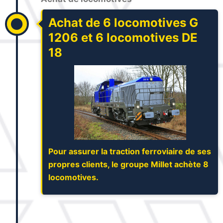
Achat de 6 locomotives G
1206 et 6 locomotives DE
18
Pour assurer la traction ferroviaire de ses
propres clients, le groupe Millet achète 8
locomotives.