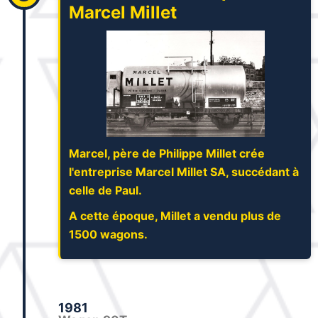
Marcel Millet
Marcel, père de Philippe Millet crée
l'entreprise Marcel Millet SA, succédant à
celle de Paul.
A cette époque, Millet a vendu plus de
1500 wagons.
1981