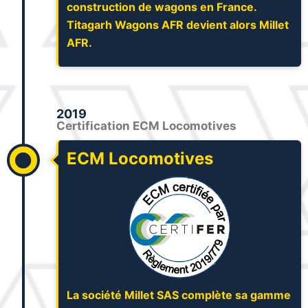
construction de wagons en France.
Titagarh Wagons AFR devient alors Millet
AFR.
2019
Certification ECM Locomotives
ECM Locomotives
La société Millet SAS complète sa gamme