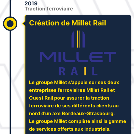
2019
Traction ferroviaire
Création de Millet Rail
Le groupe Millet s'appuie sur ses deux
entreprises ferroviaires Millet Rail et
Ouest Rail pour assurer la traction
ferroviaire de ses différents clients au
nord d'un axe Bordeaux-Strasbourg.
Le groupe Millet complète ainsi la gamme
de services offerts aux industriels.